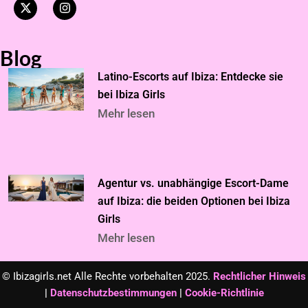
X
I
-
n
t
s
w
t
i
a
Blog
t
g
t
r
Latino-Escorts auf Ibiza: Entdecke sie
e
a
r
m
bei Ibiza Girls
Mehr lesen
Agentur vs. unabhängige Escort-Dame
auf Ibiza: die beiden Optionen bei Ibiza
Girls
Mehr lesen
© Ibizagirls.net Alle Rechte vorbehalten 2025.
Rechtlicher Hinweis
|
Datenschutzbestimmungen
|
Cookie-Richtlinie