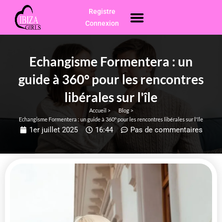
Skip
Registre
Menu
Escorts Ibiza
to
Connexion
content
Echangisme Formentera : un
guide à 360° pour les rencontres
libérales sur l'île
Accueil >
Blog >
Echangisme Formentera : un guide à 360° pour les rencontres libérales sur l'île
1er juillet 2025
16:44
Pas de commentaires