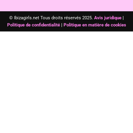
© Ibizagirls.net Tous droits réservés 2025.
Avis juridique
|
Politique de confidentialité
|
Politique en matière de cookies
Réservé aux personnes âgées de plus
de
18 ans
Ce site web contient du contenu destiné exclusivement aux
personnes âgées de plus de 18 ans.
Confirmez-vous que vous êtes majeur ?
J'ai 18 ans ou plus
Sortir
En poursuivant, vous déclarez sous votre propre responsabilité
que vous avez l'âge légal dans votre juridiction. L'accès est interdit
aux mineurs.
Mentions légales
Le respect de ta vie privée est