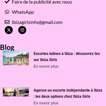
Faire de la publicité avec nous
WhatsApp
Ibizagirlsinfo@gmail.com
X
I
-
n
t
s
w
t
i
a
Blog
t
g
t
r
Escortes latines à Ibiza : découvrez-les
e
a
r
m
sur Ibiza Girls
En savoir plus
Agence ou escorte indépendante à Ibiza
: les deux options chez Ibiza Girls
En savoir plus