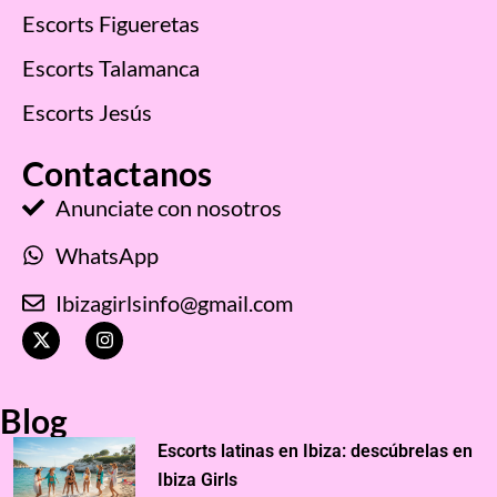
Escorts Figueretas
Escorts Talamanca
Escorts Jesús
Contactanos
Anunciate con nosotros
WhatsApp
Ibizagirlsinfo@gmail.com
X
I
-
n
t
s
w
t
i
a
Blog
t
g
t
r
Escorts latinas en Ibiza: descúbrelas en
e
a
r
m
Ibiza Girls