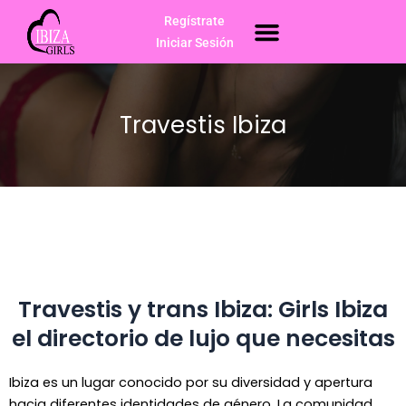
Ir
Regístrate
Menú
Escorts Ibiza
al
Iniciar Sesión
contenido
Travestis Ibiza
Travestis y trans Ibiza: Girls Ibiza
el directorio de lujo que necesitas
Ibiza es un lugar conocido por su diversidad y apertura
hacia diferentes identidades de género. La comunidad