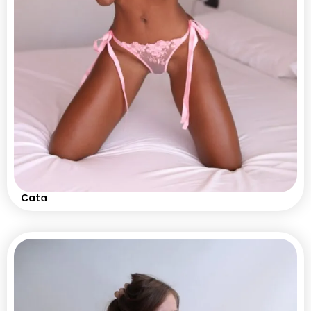
🇨🇴
Cata