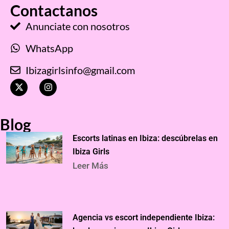
Contactanos
Anunciate con nosotros
WhatsApp
Ibizagirlsinfo@gmail.com
X
I
-
n
t
s
w
t
i
a
Blog
t
g
t
r
Escorts latinas en Ibiza: descúbrelas en
e
a
r
m
Ibiza Girls
Leer Más
Agencia vs escort independiente Ibiza: